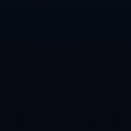
15轮26分，尤文创造球队近8年联赛同期第二低积分
2026-08-06
十五运会羽毛球团体资格赛圆满落幕
2026-08-06
2026世界杯下注：深度解析盘口变化趋势
2026-08-06
2026世界杯投注：高级投注玩家的必备工具
2026-08-06
相关产品