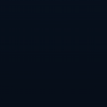
算。比较稳健的做法是 将可支配资金划分为若干等份 任何一
场比赛的投入都不超过总额的一小部分 同时坚持 不因一场输
赢而随意加倍 或情绪化追注。真正理解规则的人往往会把 不
下注 也视为一种策略 当比赛信息不充分 或盘口过于诡异
时，选择观望本身就是对规则的成熟运用。
信息分析与规则应用相辅相成
掌握世界杯投注规则，并不意味着只盯着盘口本身就够了 规
则是框架 信息是血肉。在实际投注前，建议结合 球队近期状
态 伤停情况 赛程密度 历史交锋 场地与气候因素 等多维信
息，再回到盘口中进行对照。例如一支南美球队在北美炎热
的中立场地作战时，体能消耗与适应度都会影响节奏 这在大
小球与下半场盘口上很可能被反映出来。规则告诉你如何下
单 信息告诉你是否值得下单 理解两者关系，才能真正做到理
性参与而不是感性押宝。
理性参与与娱乐心态是所有规则之上的底层原则
无论2026世界杯的赛制和市场环境如何变化，有一个底层共
识始终不变 投注应当是观赛附属的娱乐方式 而不是用来解决
现实问题的工具。当你学习并掌握各类世界杯投注规则 了解
赔率含义 懂得让球与大小球逻辑 能读懂盘口变化与信息偏差