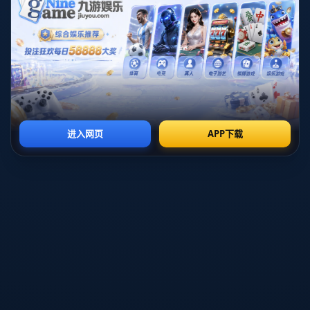
化。谁能读懂滚球投注数据中的趋势与异动，谁就更有可能
在动态盘口中找到价值点。这也是为什么越来越多的专业玩
家不再只研究赛前信息，而是将滚球阶段作为主要下注时
点。
从盘口波动解读庄家视角
在滚球投注中，最值得关注的往往不是绝对的赔率数字，而
是其变化方式与节奏。例如，一场2026世界杯小组赛，传统
强队在上半场被对手压制，射门比为3比9，控球率仅40，却
依然保持平局。如果在半场到六十分钟之间，你观察到强队
的亚洲让球盘突然从平手升到让半球，同时主胜赔率略微下
降，而实时攻势并没有明显改善，这往往意味着庄家在主动
提升强队的投注吸引力，大概率是基于赛前基本面和阵容深
度，仍然看好强队后程发力。
相反，如果在比赛中你看到某支热门球队领先一球，但让球
盘口却迟迟不肯抬高，甚至在对手加强进攻后继续维持原有
盘位，同时大球赔率持续上调，这种不匹配通常说明庄家对