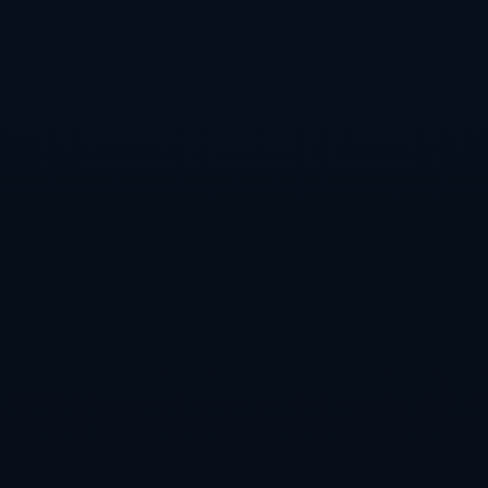
正4次，同时盘口却没有明显向B队倾斜，A队让球盘短暂降
为平手后很快又回到平半。这种盘口的犹豫与来回微调，往
往意味着庄家本身也在等待拐点。如果此时A队主帅做出双
前锋换人，随之而来的十分钟内A队危险进攻翻倍，而B队的
反击效率开始下降，市场资金重新流向A队，主胜赔率略微
下调。
在这样的综合信息下，更合理的滚球策略不是盲目追B队冷
门，也不是情绪化梭哈A队，而是基于风险收益比，选择较
保守的A队不败或降低盘口门槛的让球选项。这个案例反映
出：单一维度的数据往往会误导判断，只有将技术统计、盘
口变动和战术调整结合分析，才能真正读懂滚球数据的含
义。
2026世界杯特殊背景下的模型与风险控制
与以往世界杯相比，2026世界杯在赛制扩容、比赛时间分
布、跨国主办等方面都有变化，这意味着传统模型可能需要
校准。气候差异、旅行距离、时区适应等因素，会对球员体