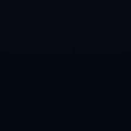
羽毛球世锦赛女单决赛 陈雨菲伤病缠身遗憾获亚军
2026-08-07
相关产品
回望十五运会难忘的“离别”瞬间
爱德华兹37分助森林狼击败快船止3连败 公牛逆转马刺获胜