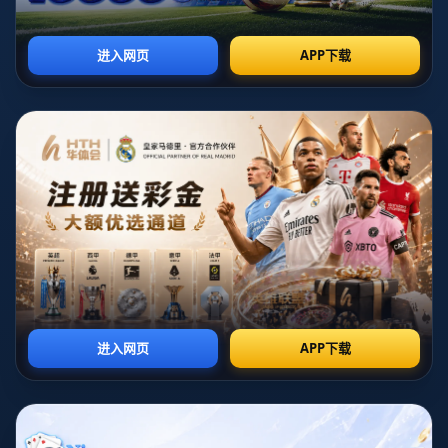
在现代足球博彩市场中，真正拉开水平差距的，不再是赛前
猜比分的直觉，而是对比赛进行到六十分钟、七十五分钟甚
至补时阶段时，如何在瞬息万变的盘口里做出决策。尤其是
面对全球关注的2026世界杯，滚球投注数据正在成为许多玩
家和分析师的核心武器。相比传统的赛前投注，滚球数据包
含了实时进攻趋势、盘口变动节奏以及成交量的情绪信号，
是理解庄家意图和比赛走势的重要窗口。
滚球数据的核心价值与信息结构
要理解2026世界杯滚球投注数据的价值，必须先明确它的结
构。通常，一场世界杯比赛在滚球阶段，会不断更新三类关
键信息 盘口与赔率变动 实时赛况统计 市场资金流向。其
中，盘口与赔率反映了庄家对胜负、大小球、让球等结果的
即时评估；实时赛况统计包括射门次数、危险进攻、控球
率、角球、黄牌等，是客观描述比赛状态的基础；而市场资
金流则来自成交量、赔率调整频率等隐含数据，用于解析市
场整体情绪。
在2026世界杯这种高强度赛程下，传统的历史战绩与排名优
势，会在淘汰赛、密集赛程和中立场地等因素的作用下被弱