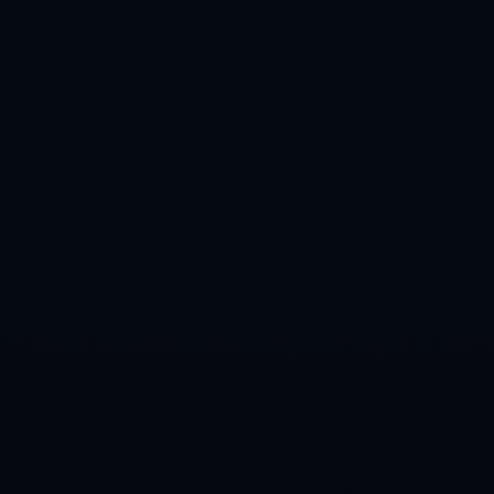
2026世界杯买球：热门比分投注分析揭秘
中国短道速滑队公布新赛季世界杯参赛名单
世界杯
首页
浦区大桥街道