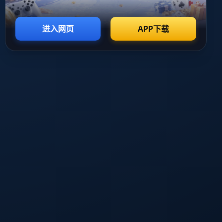
下特征：其一，拥有合法牌照和监管信息，页面底部通
ps加密传输及多重风控系统，确保账户与交易安全；其
果一个所谓的“世界杯投注官网”只通过聊天工具拉人入
家因为忽视平台资质，被假网站诱导充值，最终难以提
手最常见的疑问是：会不会泄露隐私？正规的官网会在
例如设置复杂密码、开启两步验证、避免在公共场合登
多数平台会进行实名认证，尤其在提现阶段需要与银行卡
无法通过审核、余额被冻结等风险。新手在注册时常常
在确认活动规则后再考虑填写，避免盲目被“高额彩金”诱
富。基础玩法包括独赢盘（胜平负）、让球盘（一方让球
波胆（精确比分）、半全场、角球数投注等。以让球盘
的球数基础上依然获胜，投注才算赢，而受让方则在加上让球