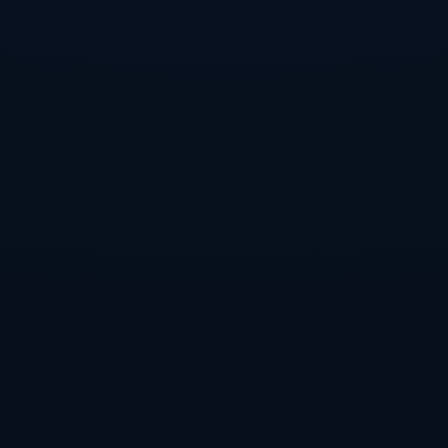
预算与控制风险
集、话题热度高，许多新手容易在短时间内频繁下注，情绪化操
不可避免的风险，任何人都无法保证稳赢。更稳妥的做法是：在
资金投注，不追加不借钱；每场比赛的投注额控制在总预算的一
冷静复盘，而不是通过不断加大金额“翻本”。一些世界杯投注
手可以主动使用这些工具强化自律。很多负面案例都源于玩家忽
工作。
和“内幕推荐”的常见误区
索“世界杯稳单”“内部消息”，并在社交平台或群聊中看到所谓
纵不仅违法，也极其罕见，那些宣传“百分百命中”“包赢不赔”
状态、伤停情况、战术特点、历史交锋等，把投注当作体育迷的