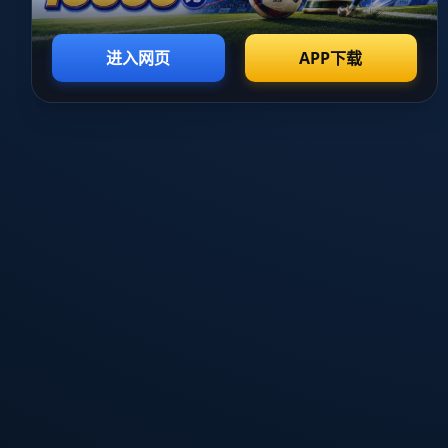
新手最基本也
世界杯预测之下一代力量崛起 当我们谈论世界杯预
测时，很多人首先想到的是豪门对决、战术博弈以
常会标明持牌
及当下状态最火热的球星。但真正决定一个国家队
三，提供清晰
上限的，往往是那批还未完全成熟、却已经在顶级
联赛崭露头角的年
世界杯安全下注指南：选对平台很重要
群、提供私下
世界杯安全下注指南 选对平台很重要 每到世界杯，
现，这类陷阱
球迷情绪被一次性点燃，连平时不怎么关注联赛的
新手注册账号
人都会临时“入坑”，不少人也会尝试在比赛前后进
行下注，希望给观赛体验增加一点刺激。但在激情
在世界杯投注
和期待的背后
田径世锦赛：谢震业男子100米预赛遗憾止步
隐私条款中明
田径赛道上的一厘米之差 在短跑赛道上 一次眨眼的迟疑一
录账号。另一
次细微的发力误差就足以决定命运 在刚刚结束的田径世锦
赛上 谢震业男子100米预赛遗憾止步 这一幕让无数守在屏幕
信息一致，因
前的中国田径迷心头一紧 也让“
会看到“优惠
联系世界杯全站
导。
世界杯投注官
很多新手刚接
联系人：世界杯全站
后比胜负）、
手机：18372907987
为例，新手经
电话：0411-6360482