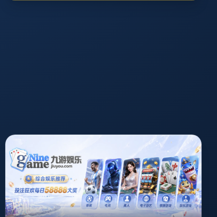
大全
手玩家。面对复杂的玩法选项、琳琅满目的赔率数据以
注失误。本文将围绕“世界杯投注官网新手常见问题及解
，系统梳理新手最关心的疑问，帮助你在享受赛事激情的