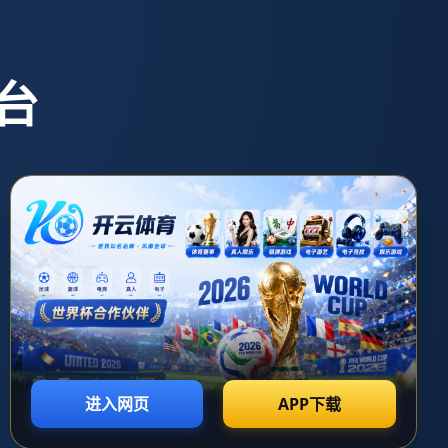
0411-6360482
系世界杯全站
全国服务热线：
在
线
客
服