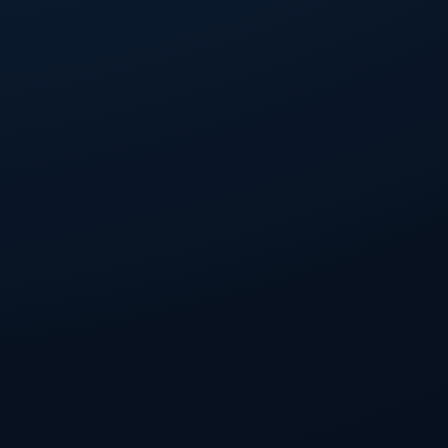
高难度玩法。很多官网会提供玩法说明和示例，阅读这
，比赛结束后发现注单结算与预期不符，这往往源于对
（十进制）、香港盘、马来盘等，本质上都是对获胜概
如赔率为2.00，下注100元，如预测正确则返还200
投注倾向、球队伤停、临场消息等综合因素有关，平台
着结果发生的概率越低，同时回报更高；赔率偏低则反
承受能力做选择。
，例如银行转账、第三方支付和电子钱包等。新手常见
值前要确认账户信息与支付渠道是否匹配，避免转错账
般会要求完成身份验证，并对单日或单笔提现额度设
拒绝提现，就可能存在平台不合规或条款不透明的问
，否则可能出现余额足够却无法立即提现的情况，这一点易