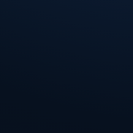
后比较赛果。
邮箱：admin@zh-t-sjb.com
些内容能有效
地址：上海市市辖区杨浦区大桥街道
玩法说明未看
赔率怎么看以
赔率是新手最
率和潜在回报
元（含本金）
会实时修正赔
映市场更看好
世界杯投注官
资金进出是新
问题包括：充
号；充值后若
限，这是正常
题。在使用任
被新手忽略。