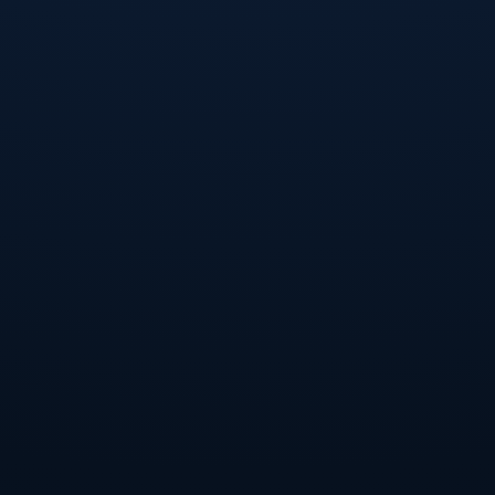
建议新手从规则相对直观的胜平负、大小球入手，逐渐再接触更
减少误解和争议。例如，有新手在半场盘下注时以为是全场结果
清，而非平台问题。
及为何会变化
容易困惑的部分。世界杯投注官网上常见的赔率格式包括欧洲盘
的数学表达。以欧洲盘为例，赔率数值乘以本金就是理论返还总额。比
。很多人疑惑为何在自己下注前后，赔率会频繁跳动，这与市场
率以平衡风险。对于新手来说，只需记住：赔率越高，通常意味
该结果。理性投注不应只盯着高赔率，而要依据自身判断与风险
网的充值与提现安全吗
手最在意的环节。正规的世界杯投注官网一般支持多种充值方式
值没到账怎么办、提现需要多久、是否存在限制提现的情况。充
长时间未到账，可通过订单号联系在线客服查询。至于提现，一
风控措施。但如果在未违反规则的情况下，官网以各种理由长期
何优惠活动前，务必留意是否有“流水要求”“投注倍数”等限制