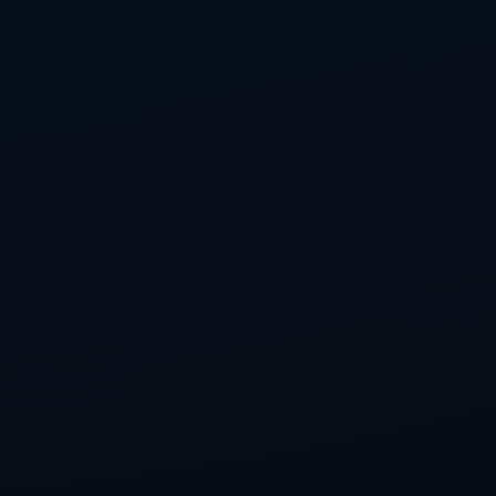
测群”，前期通过少量盈利建立信任，后期在管理员诱导
保证盈利”作为宣传核心的推荐服务，都应高度警惕。
法下注”等情况。若官网检测到异地、多设备频繁登录或存在
，这属于正常安全流程。不同地区对在线博彩管理的政
验和赛事加载速度，建议使用稳定网络环境并避开高峰
状态有关，尤其是在有人为操盘风险时，官网可能暂停
，若仍无法理解，再通过在线客服或邮件渠道寻求解
是复杂的“秘籍”，而是对平台合规性、安全性、玩法规
视为观赛的辅助娱乐方式，而非快速致富的途径，才能
下一篇：2026世界杯预测：球迷期待的经典对决重现