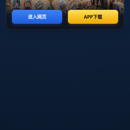
最关键的问题是官网是否正规。正规的世界杯投注平台会具备以
机构及监管单位，可通过监管方官网查询真伪；其二，采用htt
的条款说明，包括投注规则、隐私政策、负责任博彩提示等。如
转账、甚至刻意回避资质问题，新手应果断远离。案例中不少玩
往往打着“高赔率”“稳赚”的旗号，非常具有迷惑性。
时要注意哪些问题
官网注册账号通常需要填写手机号码、邮箱及基本身份信息。新
确数据用途，并采用加密存储，但用户也应主动保护个人信息，
个常见问题是“注册信息必须真实吗”。出于合规及风控需要，
此建议使用真实身份。若前期随意填写虚假信息，后期可能面临
码”“好友邀请码”等字段，这些多用于首充活动或返利计划，可
网有哪些常见下注方式
触时只知道“猜输赢”，实际上，世界杯投注官网的玩法非常丰
大小球（总进球数高于或低于某个数值）等，稍复杂一些的则有
常搞不清“+1”“-0.5”代表什么：简单理解，让球方需在让出