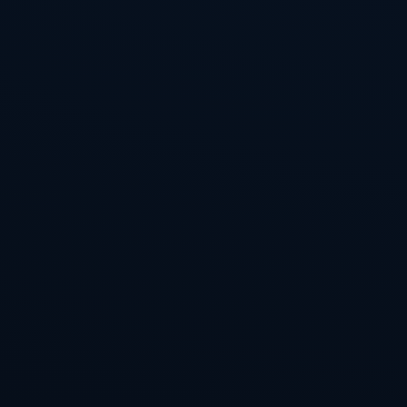
新手如何设置
世界杯赛程密
体育博彩存在
用这部分闲置
停一段时间，
冷却期等，新
至影响生活与
关于赛事信息
新手会频繁搜
的内部赌球操
例如球队近期