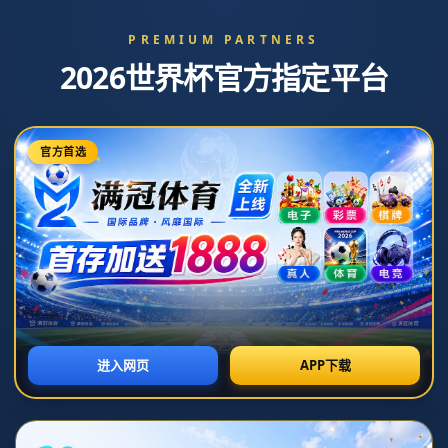
主页
>
新闻中心
新闻中心
利用数据分析提高世界杯下注入口胜率
作者：世界杯全站
发布时间2026-07-05T09:34:50+08:00
利用数据分析延展世界杯下注入口胜率
在投注者眼中，世界杯不仅是竞技场，还是信息与概率交织
的战场。围绕“利用数据分析提高世界杯下注入口胜率”这一
主题，核心在于如何将庞杂赛况转化为可验证的策略。本文
以实际数据流程为主线，帮助读者通过信息收集、模型构
建、风险控制等手段稳步提升判断力。