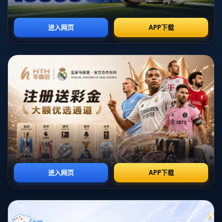
整因子（如根据Elo系统对手评级进行加权）进行归一化，防
止以偏概全。接着，针对球员缺席或阵型变化造成的数据缺
口，可使用贝叶斯插补或多重插值补全。此阶段强调“数据的
可信度大于数据量”，因为错误数据会在模型训练中被放大。
构建模型时可采用混合型指标体系。基础层面结合胜平负赔
率、进球数、控球率等传统统计项；第二层引入期望进球
（xG）、非受迫失误率、防守压迫指数等高级指标；第三层
则利用心理和策略变量，如淘汰赛压力、点球大战历史表
现、裁判尺度。模型形式可包括逻辑回归、随机森林甚至神
经网络，但关键是设置可解释性，保持对关键指标的掌控。
在具体操作上，可以构建三大模块：①赛前宏观模块，用于
评估球队状态与宏观事件（主场、休息期、天气等）；②实
时数据模块，通过赛中动态指标（前15分钟控球率、边路渗
透次数）更新对走势的判断；③赛后反馈模块，分析预测误
差，及时调整权重。容错机制尤为重要，如在模型输出偏差
超过设定阈值时，自动降低对某些指标的信任度。
案例分析能说明数据如何改变选择。以2018年世界杯克罗地
亚对阵英格兰为例，主流舆论偏向英格兰，但当时克罗地亚
在中场控球效率（转化率45% vs 英格兰21%）和传威胁球次