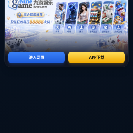
数（49 vs 33）上全面领先，模型给出的胜率为0.41，相比市
场赔率对应的隐含概率0.31存在价值差。通过强调指标所揭
示的信息，数据型下注人在全场投注、加时胜负两个层面都
获得正收益。
风险控制是提升胜率的隐形保障。建议将资金管理划分为基
准投入+浮动层，基准投入根据Kelly系数或固定比例执行，
而浮动层则基于动态信心评分调整。信心评分来源于模型一
致性、信息鲜度、标的球队稳定性。另一个要点是避免“追损
冲动”，即当连续失败时应自动降低下注金额并重新审核模型
参数，防止策略被情绪绑架。
同时应重视数据伦理和合法渠道。世界杯期间盗版API、猜
测内部资料等行为不仅违法，还可能含恶意植入。通过正规
数据商、公开报告以及自己开发的采集工具，可以保证数据
可追溯和模型可复现。随着各国监管趋严，部分地区要求明
示数据来源及分析逻辑，因此构建可审计的分析链也是保护