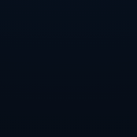
为竞猜者提供更精细的即时信息。值得关注的是球队在友谊
赛中对U23球员的大量试验，这为赛事期间的“新人爆发”埋
下伏笔。若能在赛事前期通过观察新星的出场时间与战术定
位，提前布局射手榜、最佳新人等特殊盘口，往往具备高赔
率价值。综合来看，2026世界杯的竞猜与分析需要在宏观赛
制认知、数据化判断、心理舆情洞察与策略组合之间建立平
衡，只有将信息链条串联，才能在不可预知的赛场上找到相
对确定的价值点。
上一篇：2026世界杯买球：热门球队胜负预测分析
下一篇：世界杯下注失败原因：经验教训全揭秘
新闻资讯
2026世界杯投注全场赔率解析
2026-08-06
2026世界杯比分：决赛对阵球队比分结果
2026-08-06