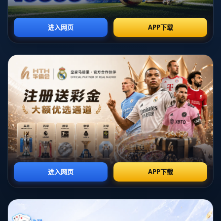
洲中游的能力，因此2026年面对扩军后的组别划分，亚洲与
非洲球队的“超盘”概率可能较2022年有10%-15%的提升。投
注时需要对博彩公司给出的初盘与即时盘进行对比，若即时
盘对强队让球数出现无伤病背景下的持续降盘，多半是信息
暴露或市场过热的信号。
技术分析与个案解读
以2022年摩洛哥与克罗地亚小组赛为
例，该场双方控球率接近，但摩洛哥通过低位收缩加快速边
路推进，将克罗地亚xG压制到0.6以下，且自身通过高效反击
制造xG 0.9的机会。类似案例提醒我们：在扩军赛制中，具
备明确战术模板、阵容连贯的球队，面对控球流队伍时会有
更高的赢盘价值。2026年关注诸如日本、厄瓜多尔、丹麦等
战术成熟度高的队伍，他们多在预选赛中保持稳定的“前场回
收+后场推进”节奏，适合在小组赛阶段押注“受让胜”或“平局
+小球”。
心理与舆情层面的辅助判断
大型赛事期间，舆论场对盘口波
动影响显著。若市场普遍高估某球星，例如梅西告别大战或