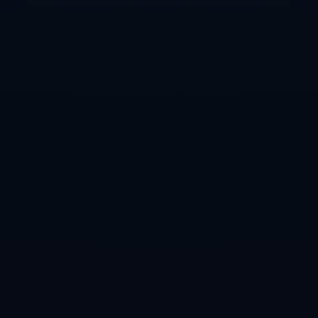
单板滑雪世界杯卡尔加里站 武绍桐获得亚军
2026-08-06
2026世界杯买球：足球投注比例与风险控制
2026-08-06
世界杯下注平台选择的六个关键因素
2026-08-06
世界杯下注：数字化技术下注新趋势
2026-08-06
相关产品