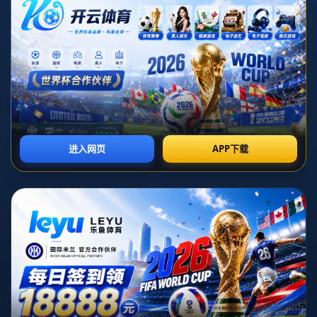
微观细节，本文即围绕“竞猜策略与精彩分析技巧”展开，帮
助读者形成系统的方法论。
宏观赛制理解与信息前置
竞猜成功的第一步在于把握整体框
架：48队分12组，增加的淘汰赛层级让“体能分配”“板凳深
度”成为核心关键。赛程密集意味着冷门概率上升，因此在初
期阶段不宜过分倚重传统强队，而应关注夏季备战周期长、
阵容完整的中坚力量。通过跟踪各协会公布的热身赛、集训
名单、伤病情况，能提前识别状态曲线，尤其是聚焦欧洲和
南美传统豪门在洲际联赛后期的疲劳问题，建立“疲劳与状态
修正系数”模型，为后续盘口判断奠定基础。
数据驱动的盘口判断
对于盘路分析，建议构建多指标交叉验
证体系：一是攻守效率，参考每90分钟预期进攻值（xG）与
预期失球（xGA）；二是节奏指数，衡量球队的推进速度与
触球次数；三是临场调整能力，可通过上一届世界杯与近两
届洲际赛事的“落后情况下抢分率”评估。以2022年世界杯为
样本，能发现亚洲球队在快速反击与中场压迫上具备对抗欧