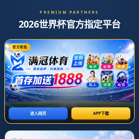
主页
>
新闻中心
新闻中心
2026世界杯竞猜与赛事精彩分析技巧
作者：世界杯全站
发布时间2026-07-05T09:34:50+08:00
2026世界杯竞猜与赛事精彩分析技巧
前言
2026年世界杯首次横跨美国、加拿大、墨西哥举办，扩
军后的赛制意味着更多场次、更多变量，也为赛事竞猜与战
术分析带来更丰富的命题。面对新赛制和数据充盈的资讯环
境，投注者与赛事解读者既要理解宏观趋势，又要精准拆解