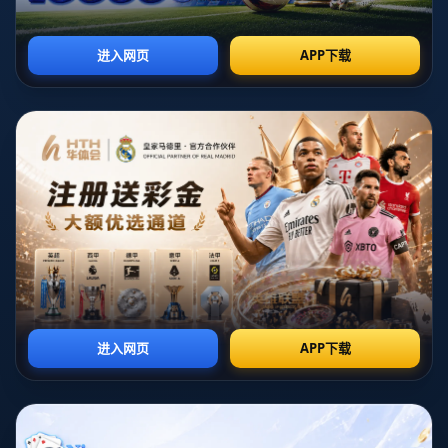
大比分击穿的进攻样本三前锋与高位逼抢的融合
与之相对，一些四强队伍则用大比分证明了进攻端的压倒性
优势。在四分之一决赛中出现过典型的3比0乃至4比1比分，
这类比赛往往由高位逼抢驱动，以三前锋或双前锋加自由前
腰的组合形成持续压迫。某支南美劲旅在一场关键比赛中上
半场便取得2比0领先，下半场通过快速反击再下一城，最终
以3比1晋级。赛后数据揭示，这并非简单的“火力压制”，而
是通过精确切断对手后腰出球线路，制造对方防线频繁单防
情境，进而放大己方前锋个人能力优势。这说明在2026世界
杯中，大比分不仅是个人能力碾压的结果，更是整体压迫体
系成熟度的体现。
加时与点球比分心理战与细节博弈的放大镜
当四强名单敲定，人们很容易忽略一件事 有相当一部分晋级