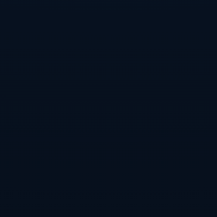
是经验与心智成熟的体现。
值得一提的是
，这场比赛还再一次呈现出陈雨菲在“细节球”
上的处理能力。无论是网前的勾对角，还是后场被动时的高
质量挑球，她都尽可能不给对手留下容易上手的机会。很多
看似普通的回球，其实都暗含着角度和节奏的计算。比如，
当对手在第二局中段尝试提升突击频率时，她并没有选择硬
碰硬，而是通过加大对角线的调动，迫使对手频繁变向，在
体能的消耗中削弱进攻质量。这些小细节不会直接体现在比
分上，却会在比赛的后半段逐渐显现优势，这也是她能够在
多数情况下把比赛“拖”进自己擅长节奏的关键所在。
从案例视角看类似的首轮胜利
，在顶级选手的长期职业生涯
中往往具有“风向标”的作用。曾经有不少名将，在赛季初期
的公开赛中通过几场看似平淡的2比0，为之后的大赛奠定比
赛感觉。例如当年一些顶尖球员在亚锦赛之前通过超级赛找
手感，不刻意追求华丽的大比分，而是以稳字当头，在首轮
与世界排名相对靠后的对手交手时，专门练习特定战术组合
或调整节奏习惯。陈雨菲此次在印度羽毛球公开赛首轮的发
挥，也具备类似意味，她在保持胜利的前提下，更注重过程