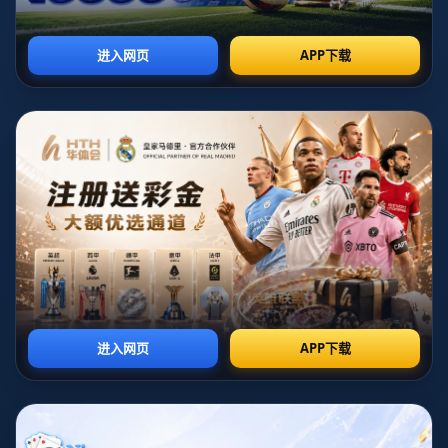
的对抗推高项目整体的门槛。陈雨菲能够在印度羽毛球公开
赛首轮完成干净利落的2比0，最值得注意的并非技术上的优
势，而是她在整个比赛过程中展现出的节奏控制能力和抗压
能力。首轮往往是最容易被忽视也最容易出意外的环节，舟
车劳顿场馆环境陌生加上对首战状态的不确定，都会让很多
名将出现慢热甚至爆冷出局的情况。这一次，她用一场无惊
无险的胜利，回应了外界对她状态的疑问。
从技术层面看
，陈雨菲的打法向来不以暴力进攻见长，而是
通过细腻的线路调整和扎实的防守反击来建立优势。在与林
湘缇的交锋中，她保持了自己一贯的特点，高质量的后场高
远球与落点刁钻的吊球穿插使用，让对手持续在大范围移
动。林湘缇属于节奏感和爆发力较强的类型，喜欢在中前场
通过突击建立得分点，如果节奏被打乱，失误率往往会上
升。陈雨菲在首局就有意识地把对手“拉长”——在底线耐心
周旋，通过耐心的拉吊迫使对手体能不断消耗，然后再在关
键分突然提速，以一两拍的突击压制对手的防线。这种看似
温和实则极其消耗对手身心能量的打法，正是她在世界羽坛
立足的根基。