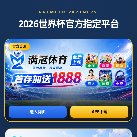
主页
>
新闻中心
新闻中心
印度羽毛球公开赛：陈雨菲首轮2-0击败林湘缇顺利晋级
作者：世界杯全站
发布时间2026-07-05T09:34:50+08:00
印度羽毛球公开赛中的冷静之战
，往往并不是以比分的悬念
取胜，而是以过程中的细节打动人心。陈雨菲在印度羽毛球
公开赛首轮以2比0击败泰国选手林湘缇，看似是一场顺理成
章的晋级之战，但在局势的掌控节奏的变化和心理的起伏之
间，却折射出一名世界冠军在奥运周期内的自我调适与再
塑。这场比赛的意义并不只停留在比分的2比0，更像是她在
新赛季向外界递出的一个信号一一伤愈之后的她正在通过一
场场对决重新搭建通往巅峰的阶梯。