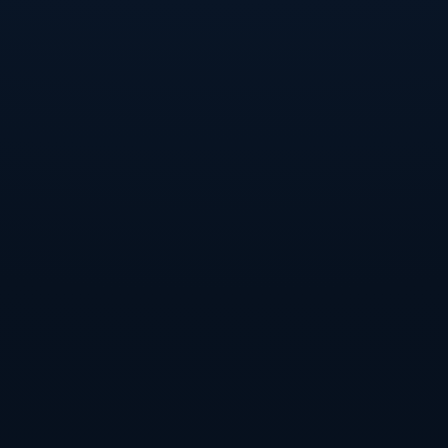
正是一堂关于细节管理的实战课程从长远视角看这一轮止步
并不是终点反而像是对她未来一年规划的清晰提示如何在保
持进攻锐度的同时提升容错率如何在关键分中利用更成熟的
战术组合而不仅仅依赖力量和主动出击这都是她需要在赛季
间隙细致拆解与重建的部分如果能够把这次香港之旅当作一
次系统复盘的起点而非简单的失败标签那么这次十六强的结
局就拥有了更深层的价值
女单十六强节点折射的集体处境
当香港网球公开赛上张帅与
王雅繁同时在女单十六强阶段止步这一现象就不再是一场比
赛的个别故事而成为中国女子网球整体处境的局部缩影回顾
近年来中国女单在巡回赛中的表现可以发现突破与停滞常常
交织出现有球员在大满贯与高级别赛事上创造惊喜也有球员
在中等级别站赛中反复徘徊于十六强与八强之间这种波动本
身并不反常但当越来越多的比赛在关键轮次上被卡住就必须
重新审视背后的共性问题其一是赛程分配与体能周期管理在
密集的巡回赛节奏中如何选择合适的参赛站点避免频繁奔波
与过度消耗是一个极考验团队智慧的课题香港赛往往出现在
一段连续作战的后程阶段球员身体和注意力都可能出现疲态
这时候要想在女单十六强之后继续突破需要的不只是技术储