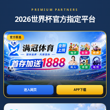
主页
>
新闻中心
新闻中心
香港网球公开赛：张帅与王雅繁止步女单十六强
作者：世界杯全站
发布时间2026-07-05T09:34:50+08:00
香港网球公开赛女单赛场的冷静与失落
作为开端并不耀眼的
关键词却足够抓人眼球在今年的香港网球公开赛上中国金花
张帅与王雅繁双双止步女单十六强这一结果既出乎不少球迷
的预料又在某种程度上显得顺理成章球迷关注的不只是比分
本身而是隐藏在比分背后的节奏状态心理起伏以及中国女子
网球在巡回赛体系中的真实位置当两位经验与潜力并存的球
员在同一站比赛中都倒在女单十六强这一节点香港这片熟悉
而又复杂的赛场就变成一面清晰的镜子照出她们当下的困境