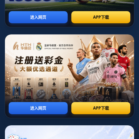
更关键的是，他的22分并非“刷”出来的冷数据，而是一次又
一次出现在节奏敏感节点上的回应分数。当尼克斯依靠拉德
尔、布伦森的连续冲击追近比分时，特雷杨往往通过一个急
停中投或者造犯规两罚全中，及时“止血”。这种节拍式得
分，比单纯的高分更能反映出一名后场核心的成熟。在淘汰