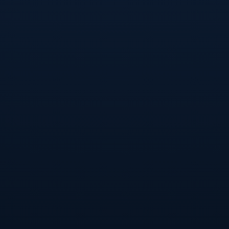
穿。
老鹰教练组在赛前的针对性布置也颇为关键。通过加快推进
速度、拉开空间、让特雷杨多次在转换中发起攻势，他们在
上半场就逼迫尼克斯的主力提前消耗体能；而杰伦约翰逊在
防守端不断对尼克斯的核心进行协防干扰，使得对方的进攻
回合难以获得舒适出手机会。可以说，老鹰并不是单靠状态
爆发赢球，而是在整体战术层面找到了对手的软肋，并且持
续放大这种优势。
案例分析从数据到比赛气质的转变
可以选取一个关键回合作为案例，来理解这场比赛的深层逻
辑。第三节中段，尼克斯依靠一波外线手感，把分差缩小到
只有2分，全场气氛迅速紧张。如果是过去的老鹰，他们很可
能会在这种时刻陷入单打独斗，特雷杨强行远投，队友站在
原地观望，进而被对手一波流反超。但这一次，老鹰打出了
一套非常“成熟”的执行：特雷杨先是通过挡拆吸引两人包
夹，将球分到底角射手，虽然三分没中，但杰伦约翰逊迅速
抢下前场篮板，二次进攻造成犯规，两罚全中稳住局面。随
后的两个回合，老鹰继续通过团队配合创造出高质量出手机