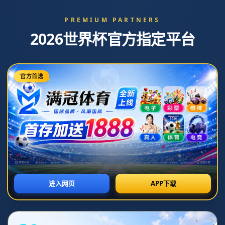
主页
>
新闻中心
新闻中心
特雷杨22分11助攻杰约21分15篮板 老鹰力克尼克斯晋级四强
作者：世界杯全站
发布时间2026-07-05T09:34:50+08:00
特雷杨与杰伦约翰逊携手爆发的意义
当一支外界并不被广泛看好的球队，在关键时刻连续击败强
敌闯入四强，那不仅是一场比赛的胜负问题，更像是一次气
质与格局的升级。本场对阵尼克斯，特雷杨砍下22分11助
攻，杰伦约翰逊贡献21分15篮板，老鹰凭借两位核心的联手
发挥，完成了一次颇具说服力的晋级。与其把这场较量简单
理解为一场进攻秀，不如说它是一场关于球队重塑、角色定
位与战术成熟的深度展示，也是老鹰围绕内外双核逐步成型