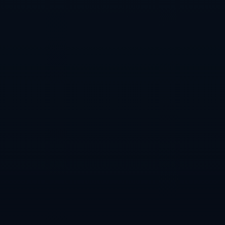
更值得注意的是，心理层面的成长。击败尼克斯这样的强硬
对手，意味着老鹰不再惧怕身体对抗与慢节奏消耗战。他们
学会了如何在拉锯战中耐心执行战术，如何在对手反扑时保
持冷静，如何在关键球处理上做出更合理、更团队化的选
择。特雷杨22分11助攻并非“孤胆英雄”式的辉煌，而是他愿
意、也能够信任队友的体现；杰伦约翰逊21分15篮板，则说
明球队已经拥有了足以分担压力的新核心力量。
从个人表现到球队文化的重塑
当我们讨论特雷杨和杰伦约翰逊的爆发时，其实也在谈一支
球队文化的再造。早期的老鹰更偏向进攻华丽、防守松散，
遇到逆风局容易情绪化。而在这场力克尼克斯、晋级四强的
比赛中，我们看到的是内外核心彼此信任、防守端不惜体力
轮转换防、替补席不断给予能量的整体氛围。这种文化的重