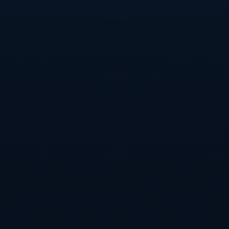
会，分差重新被拉开。