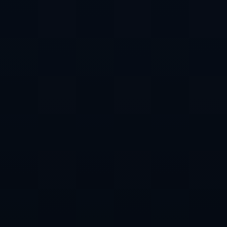
塑，比任何一场高分表演都更难得。
特雷杨在场上不再只是那个远投超远三分的“流量后卫”，而
更像是一个真正意义上的球队领袖；他在面对包夹时不再急
于证明自己，而是选择找到状态更好的队友。杰伦约翰逊则
通过一次次拼抢篮板、补防、协防，给球队树立了“蓝领也能
成为关键先生”的样板。这种内外双核的角色互补，让老鹰有
机会在未来的高强度系列赛中，形成稳定的竞争力。
式延展老鹰能走多远取决于是否坚持当下的正确道路
特雷杨22分11助攻、杰伦约翰逊21分15篮板，老鹰力克尼克
斯晋级四强，这样的赛后标题之所以让人记忆深刻，不仅是
因为数据好看，更在于它背后折射出的原则性变化团队信
任、战术升级、气质蜕变。如果老鹰能够继续坚持这种以体
系为基础、以内外双核为支点的打法，并在细节上不断打
磨，那么这一次晋级四强，或许只是他们新篇章的起点，而
非终点。
上一篇：狂魔：以前守约观赏性高、热度高，改废了，一批主播随之凉透
下一篇：短道速滑世界杯第二站赛程出炉 中国队全力争取冬奥席位