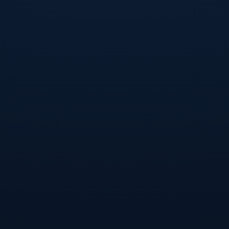
来是欧冠这种杯赛能否走得更远的关键筹码之一。卡拉格强
调，正因为利物浦拥有这样一位在欧战赛场多次制造经典瞬
间的攻击手，他才有底气认为“红军完全有可能一路杀进欧冠
决赛”。