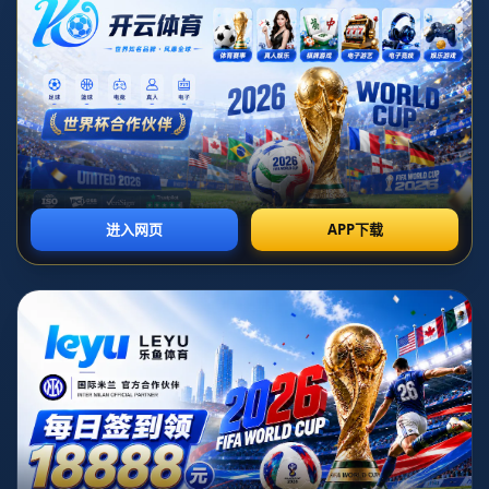
度上可以被视作利物浦名宿与资深观察者对当下局势的集中
解读。
围绕萨拉赫的未来，今夏沙特联赛对他的强烈追逐已经将话
题推向高潮，多家沙特俱乐部被曝愿意为萨拉赫奉上天价年
薪和巨额转会费。虽然利物浦最终顶住了压力，克洛普也一
再强调萨拉赫是球队绝对的非卖品，但关于“冬窗或明夏再
谈”的传闻始终未曾消散。卡拉格这一回公开喊话“留队到赛
季末”，很大程度上是站在利物浦整体利益的角度发声。他认
为，目前利物浦在英超以及欧冠战线上都处于上升通道，贸
然送走核心球员将极大打击球队攻坚能力，甚至可能改变整
个赛季的竞争走向。他强调，无论从竞技层面还是从俱乐部
重建节奏来看，萨拉赫至少要履行完本赛季的任务，再慢慢
讨论未来长约或转会问题。