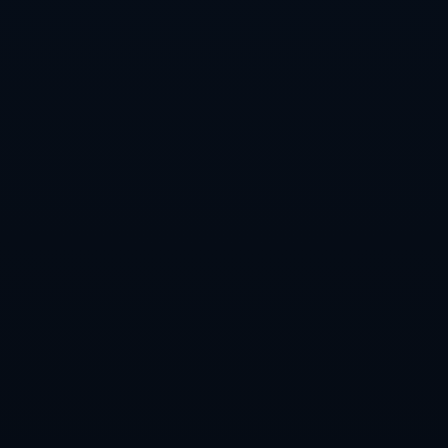
随着赛程的推进，关于萨拉赫去留的传闻还会反复出现，而
利物浦在英超和欧冠赛场上的每一次胜利，也都会不断增强
外界对“红军有望重返欧冠决赛”的信心。卡拉格的建议未必
能直接左右决策层和球员个人的最终选择，但他的观点勾勒
出了一条相对清晰的路线：在竞技目标与转会利益之间，利
物浦更需要先完成本赛季的挑战，再在更合适的时间节点重
新审视未来。对于渴望在克洛普时代再度见证巅峰时刻的利
物浦而言，维持现有核心阵容的稳定，让萨拉赫继续在安菲
尔德发光，或许就是通往伊斯坦布尔、温布利或其他欧冠决
赛舞台的必由之路。