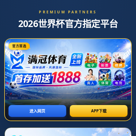
主页
>
新闻中心
新闻中心
卡拉格：我建议萨拉赫留队到赛季结束，利物浦可能进欧冠
决赛
作者：世界杯全站
发布时间2026-07-05T09:34:50+08:00
卡拉格近日在解说节目中谈到萨拉赫的未来时，语气颇为坚
决地表示，他建议这位埃及球星至少留在利物浦到本赛季结
束，并直言“以利物浦现在的阵容和状态，完全有实力冲进欧
冠决赛”。这番言论立刻在英媒与红军球迷群体中引发热议，
一方面牵动的是萨拉赫去留这样重量级的转会话题，另一方
面则折射出人们对克洛普麾下这支新老交替中的利物浦的期
待与信心。卡拉格出身于利物浦青训，一直被看作是俱乐部
精神的化身之一，他对萨拉赫与球队前景的判断，在一定程