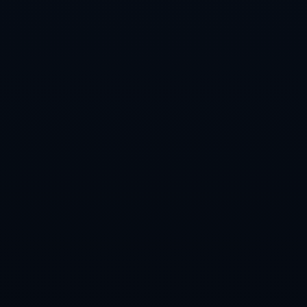
上一篇：库里17+10助勇士击败活塞 康宁汉姆32+6+8难挡5连胜终结
下一篇：男篮欧洲杯夺冠概率：德国领跑，东契奇无力回天
新闻资讯
马来西亚羽毛球公开赛：国羽两金三银完美收官
2026-08-07
世界杯投注官网新手常见问题及解答大全
2026-08-07
2026世界杯直播：球迷互动直播间大推荐
2026-08-07
世界杯竞猜APP：体育迷必备的竞猜神器
2026-08-07
央视网全程直播F1墨西哥大奖赛排位赛与正赛
2026-08-07