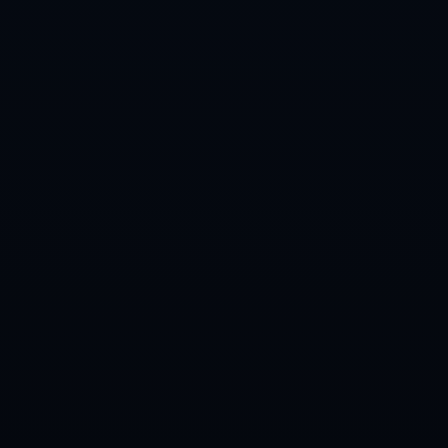
相关产品
世界杯竞猜平台：新手入门的详细指南
世界杯比分入口帮助预测未来胜负