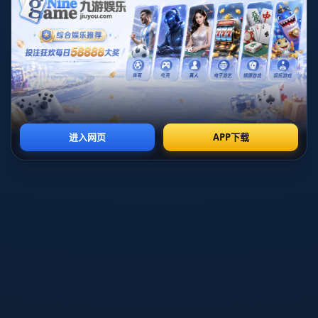
沉浸在外界赞誉中 进而在细节上变得松懈 而魔术却在这场比
赛中展现出另一种气质 他们把每一场胜利都当作进一步证明
自己的机会 而不是炫耀的资本