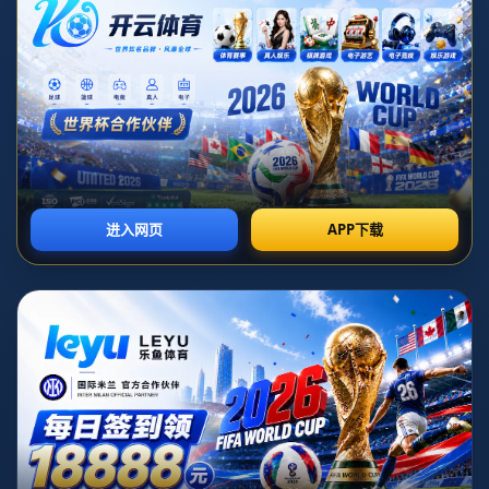
如果只看赛果 森林狼战胜快船不过是82场常规赛中的普通一
战 但放进背景里就完全不同了 在此之前 森林狼承受着4连败
的巨大压力 进攻端停滞不前 防守质量下滑 轮换阵容频繁调
整却难以找到平衡点 球员们的身体疲惫和舆论的质疑交织在
一起 让这支球队看起来有些迷失 而快船则是典型的强队配置
拥有多名明星球员 经验丰富 身体对抗强度高 森林狼想在这
样一支球队身上终结连败 需要的不只是手感回暖 更是心态上
的重启和战术执行上的回归基础
在这场被视为止血之战的较量中 森林狼做对了几件关键的事
首先是防守端的态度调整 在连败期间 他们最为人诟病的就是
防守轮转慢 护筐不坚决 外线球员在面对挡拆时缺乏沟通 导
致对手轻松找到空位机会 而这次面对快船 森林狼明显提高了
对球的压迫 强制快船更多地陷入单打模式 通过不断消耗核心
持球人的体能 来打乱对手原本流畅的体系 这种从防守端重新
建立比赛气质的做法 正是很多球队走出低谷的共同路径
其次 森林狼在进攻端不再过分依赖个别球星的单打 而是通过
更有耐心的传导球 寻找高质量机会 之前在连败中 他们常常
在比分落后或者手感不佳时 选择用高难度出手强行扭转局面
结果往往是命中率进一步下降 节奏更加混乱 此役中 球队明