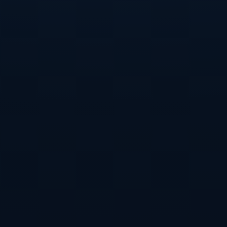
显放松 防守强度没有下降 替补登场的球员依旧保持专注 这
表明球队内部形成了一种共识 上场就要保持标准 不允许因为
比分领先而降低要求 这种内部文化的建立 往往比一两场漂亮
的胜利更重要 连胜的价值不只体现在排名上 更体现在球队性
格的塑造和赢球习惯的养成
把森林狼和魔术放在同一夜来观察 其实能看到一个非常有意
思的对照 一边是急需通过一场胜利来止跌自救的球队 一边是
期待用连胜延续上升势头的年轻集体 他们面对的局面不同 目
标不同 但都在用各自的方式回应赛季中的挑战 对森林狼来说
终结4连败不仅让他们暂时远离压力 也为后续调整提供了现
实样本 只要防守端不松 进攻回归团队 他们完全有条件把这
场胜利变成转折点而不是孤立事件 对魔术来说 大胜篮网并不
是为了制造话题 而是巩固一种信念 这支长期被低估的球队
正在通过一场又一场胜利 稳步提升自己在联盟中的话语权
从更宏观的角度来看 这两场比赛折射出的是当代联盟中常被
忽略的一条隐性规律 球队的成败从来不是由某一场巅峰之战
决定的 而是由如何应对起伏所决定 森林狼击败快船终结4连
败 展现的是在逆风中靠调整与执行完成自我修复的能力 魔术
大胜篮网喜迎5连胜 展现的是在顺风中保持专注 不被短期成