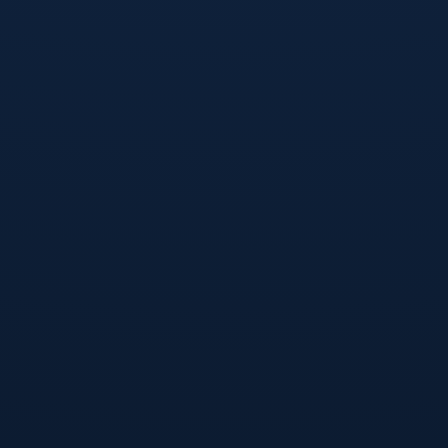
五冠到手背后的团队体系支撑
如果说李诗沣的封王是点 那么国羽包揽香港公开赛5冠则是
面 只有把点和面放在一起看 才能真正理解这次赛事对中国羽
毛球队整体价值的深远意义 五个项目同时夺冠意味着 不论是
传统优势项目如女单 女双 还是竞争激烈的男单 混双 国羽在
人才储备 体能管理 以及赛程规划上都形成了一个互相支撑的
整体体系
一方面 女单与女双项目依旧保持高位运转 她们稳定的进攻质
量与防守铁壁 为国羽整体战术环境提供安全底盘 另一方面
男双和混双的成功 则说明国羽在节奏变化 网前控制 稳定性
等细节上 通过训练手段和实战积累找到了新的突破口 在这种
整体体系下 李诗沣的冒尖 并非孤立的“天才时刻” 而是队伍
整体科学训练与内部竞争机制优化后孕育出的自然结果
例如 在本次香港公开赛中 不同项目之间的队友经常出现在彼
此的看台区域 研究对手习惯 分享场地的风向和灯光特点 这
种跨项目的经验交流 看似细节 却体现出团队文化的凝聚力
也让每一位上场的选手都不是孤军奋战 而是站在整个团队信
息与资源的肩膀上
心理层面 李诗沣与国羽的“再学习”