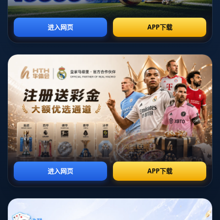
2026世界杯买球：足球投注比例与风险控制
2026世界杯买球与理性投注的隐性战场 当全球球迷的目光
再次聚焦2026世界杯时，“2026世界杯买球”注定会成为搜
索热点与社交媒体的高频词。博彩平台的盘口、赔率和数
据可视化工具，会把每一场比赛
了解更多