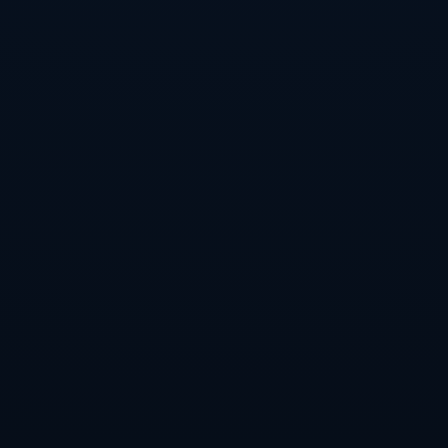
新闻中心
公司新闻
行业资讯
2026世界杯买球盈利模式与成功案例
2026-07-02T09:34:42+08:00
2026世界杯买球盈利模式与成功案例深度拆解 在全
球体育赛事中世界杯一直是最容易让普通人“情绪失
控”的时间窗口,而2026世界杯由于扩军、赛程更长、
关注度更高,无论对平台还是个人玩家来说,都被视...
2026世界杯比分：经典逆转比分大盘点